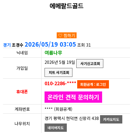
에메랄드골드
♡ 찜하기
2026/05/19 03:05
경기
조경수
조회 31
여름나무
닉네임
2026년 5월 19일
사기신고조회
가입일
치트 사기조회
010-2286-****
회원공개 : 로그인
휴대폰
온라인 견적 문의하기
계좌번호
**** (회원공개)
경기 평택시 현덕면 신왕리 438
카카오지도
나무위치
네이버지도