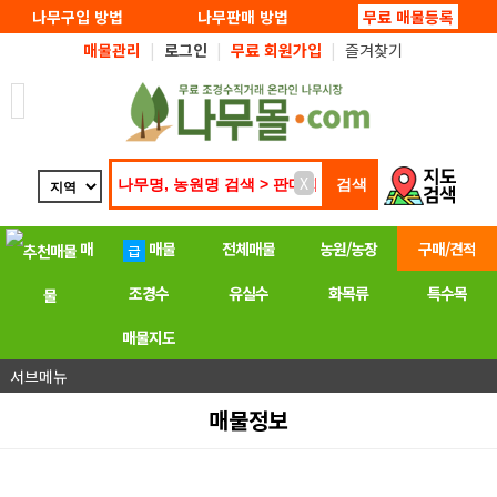
탑메뉴 바로가기
본문 바로가기
나무구입 방법
나무판매 방법
무료 매물등록
매물관리
|
로그인
|
무료 회원가입
|
즐겨찾기
X
매
매물
전체매물
농원/농장
구매/견적
조경수
유실수
화목류
특수목
물
매물지도
서브메뉴
매물정보