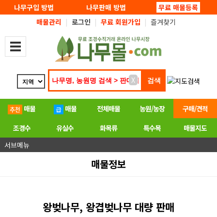
탑메뉴 바로가기
본문 바로가기
나무구입 방법
나무판매 방법
무료 매물등록
매물관리
|
로그인
|
무료 회원가입
|
즐겨찾기
X
매물
매물
전체매물
농원/농장
구매/견적
조경수
유실수
화목류
특수목
매물지도
서브메뉴
매물정보
왕벚나무, 왕겹벚나무 대량 판매