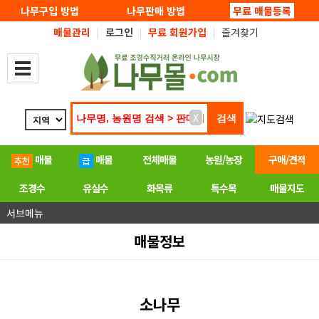
탑메뉴 바로가기
본문 바로가기
나무구입 방법
나무판매 방법
무료 매물등록
매물관리
|
로그인
|
무료 회원가입
|
즐겨찾기
X
매물
매물
전체매물
농원/농장
구매/견적
조경수
유실수
화목류
특수목
매물지도
서브메뉴
매물정보
소나무