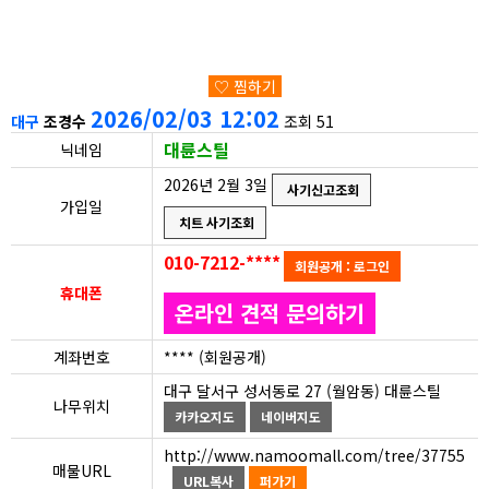
♡ 찜하기
2026/02/03 12:02
대구
조경수
조회 51
대륜스틸
닉네임
2026년 2월 3일
사기신고조회
가입일
치트 사기조회
010-7212-****
회원공개 : 로그인
휴대폰
온라인 견적 문의하기
계좌번호
**** (회원공개)
대구 달서구 성서동로 27 (월암동) 대륜스틸
나무위치
카카오지도
네이버지도
http://www.namoomall.com/tree/37755
매물URL
URL복사
퍼가기