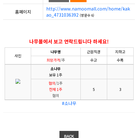
http://www.namoomall.com/home/kak
홈페이지
ao_4731036392
(방문수 6)
나무몰에서 보고 연락드립니다 하세요!
나무명
근원직경
지하고
사진
희망가격
/주
수고
수폭
소나무
보유 1주
협의
/1주
전체 1주
5
3
협의
#소나무