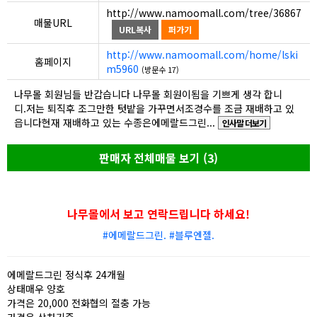
http://www.namoomall.com/tree/36867
매물URL
URL복사
퍼가기
http://www.namoomall.com/home/lski
홈페이지
m5960
(방문수 17)
나무몰 회원님들 반갑습니다 나무몰 회원이됨을 기쁘게 생각 합니
디. 저는 퇴직후 조그만한 텃밭을 가꾸면서조경수를 조금 재배하고 있
읍니다현재 재배하고 있는 수종은에메랄드그린...
인사말 더보기
판매자 전체매물 보기 (3)
나무몰에서 보고 연락드립니다 하세요!
#에메랄드그린. #블루엔젤.
에메랄드그린 정식후 24개월
상태매우 양호
가격은 20,000 전화협의 절충 가능
가격은 상차기준