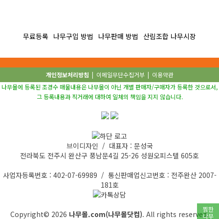
무료등록
나무구입 방법
나무판매 방법
산림조합 나무시장
개인정보처리방침
|
이메일무단수집거부
|
이용약관
나무몰에 등록된 조경수 매물내용은 나무몰이 아닌 개별 판매자/구매자가 등록한 것으로서,
그 등록내용과 직거래에 대하여 일체의 책임을 지지 않습니다.
브이디자인 / 대표자 : 문성국
전라북도 전주시 완산구 풍남문4길 25-26 성원오피스텔 605호
사업자등록번호 : 402-07-69989 / 통신판매업신고번호 : 전주완산 2007-
181호
찜한
Copyright© 2026
나무몰.com(나무몰닷컴)
. All rights reserved.
나무