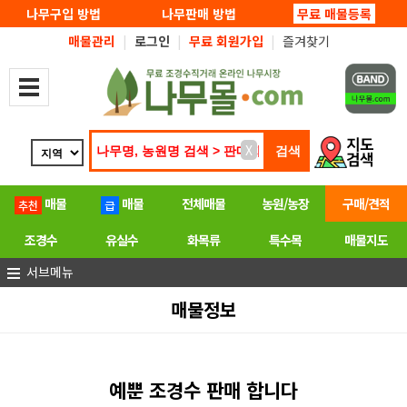
탑메뉴 바로가기
본문 바로가기
나무구입 방법
나무판매 방법
무료 매물등록
매물관리
|
로그인
|
무료 회원가입
|
즐겨찾기
X
매물
매물
전체매물
농원/농장
구매/견적
조경수
유실수
화목류
특수목
매물지도
서브메뉴
매물정보
예뿐 조경수 판매 합니다