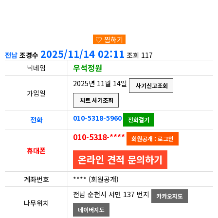
♡ 찜하기
2025/11/14 02:11
전남
조경수
조회 117
우석정원
닉네임
2025년 11월 14일
사기신고조회
가입일
치트 사기조회
010-5318-5960
전화
전화걸기
010-5318-****
회원공개 : 로그인
휴대폰
온라인 견적 문의하기
계좌번호
**** (회원공개)
전남 순천시 서면 137 번지
카카오지도
나무위치
네이버지도