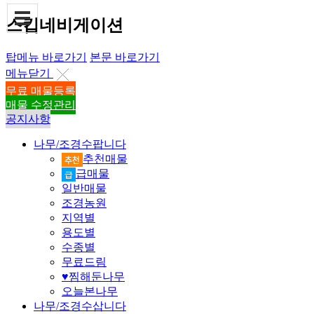
스킵네비게이션
탑메뉴 바로가기
본문 바로가기
메뉴닫기
무료 매물등록
매물 수정관리
공지사항
나무/조경수팝니다
추천매물
급매물
일반매물
조경농원
지역별
용도별
수종별
무료드림
♥
찜해둔나무
오늘본나무
나무/조경수삽니다