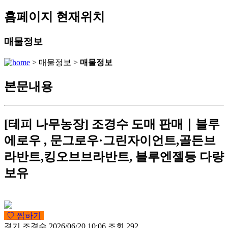
홈페이지 현재위치
매물정보
> 매물정보 >
매물정보
본문내용
[테피 나무농장] 조경수 도매 판매｜블루
에로우 , 문그로우·그린자이언트,골든브
라반트,킹오브브라반트, 블루엔젤등 다량
보유
♡ 찜하기
경기
조경수
2026/06/20 10:06
조회 292