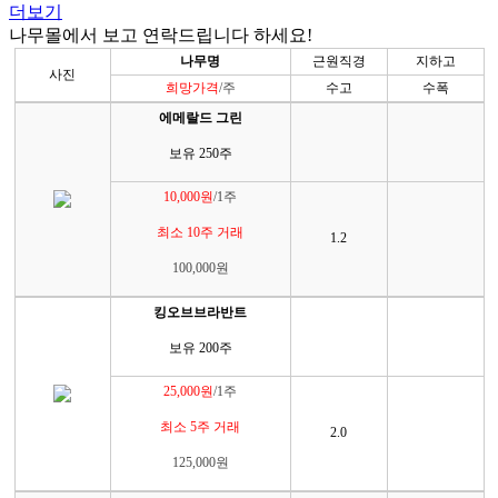
더보기
나무몰에서 보고 연락드립니다 하세요!
나무명
근원직경
지하고
사진
희망가격
/주
수고
수폭
에메랄드 그린
보유 250주
10,000원
/1주
최소 10주 거래
1.2
100,000원
킹오브브라반트
보유 200주
25,000원
/1주
최소 5주 거래
2.0
125,000원