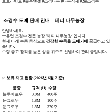
브브라반트 #블루엔젤 #조경나무 #나무식재 #2m조경수
조경수 도매 판매 안내 – 테피 나무농장
안녕하세요.
**유럽 조경수 전문 농장 '테피 나무농장' 입니다.
현재 아래 수종 중심으로
건강한 수목을 도매가에 공급
하고 있
습니다.
수형 좋고 활착률 높은 상품 위주로 선별하여 관리 중입니다.
✅
보유 재고 현황 (2026년 6월 기준)
품종
규격 (H)
수량
블루에로우
3.0M
400주
문그로우
1.8M
100주
문그로우
1.5M
270주