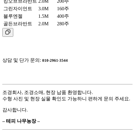
킹오브브라반트
2.0M
200주
그린자이언트
3.0M
160주
블루엔젤
1.5M
400주
골든브라반트
2.0M
280주
상담 및 단가 문의: ​
010-2961-3544
조경회사, 조경소매, 현장 납품 환영합니다.
수형 사진 및 현장 실물 확인도 가능하니 편하게 문의 주세요.
감사합니다.
– 테피 나무농장 –