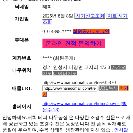
닉네임
테피
2025년 8월 8일
사기신고조회
치트 사기
가입일
조회
010-4898-****
회원공개 : 로그인
휴대폰
온라인 견적 문의하기
계좌번호
**** (회원공개)
경기 안성시 미양면 고지리 472 3
카카오
나무위치
지도
네이버지도
http://www.namoomall.com/tree/35370
URL복사
퍼가
매물URL
기
http://www.namoomall.com/home/azwns
(방
홈페이지
문수 28)
안녕하세요.저희 테피 나무농장 은 다양한 조경수 전문으로 재
배·공급하고 있는 조경수 전문 농장입니다.전 품목 직재배로
품질이 우수하며, 수목 상태와 생장관리에 자신 있습..
인사말