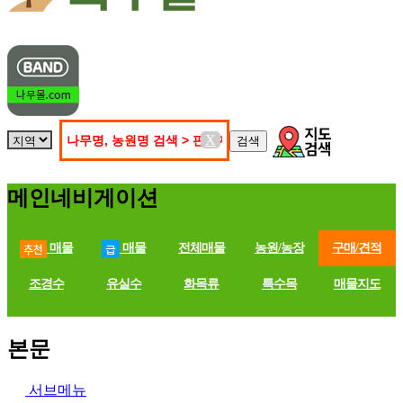
X
메인네비게이션
매물
매물
전체매물
농원/농장
구매/견적
조경수
유실수
화목류
특수목
매물지도
본문
서브메뉴