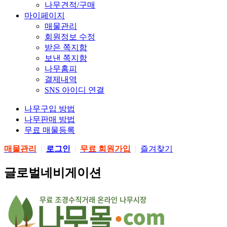
나무견적/구매
마이페이지
매물관리
회원정보 수정
받은 쪽지함
보낸 쪽지함
나무홈피
결제내역
SNS 아이디 연결
나무구입 방법
나무판매 방법
무료 매물등록
매물관리
|
로그인
|
무료 회원가입
|
즐겨찾기
글로벌네비게이션