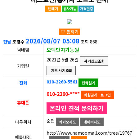
♡ 찜하기
2026/08/07 05:08
전남
조경수
조회 868
오백만지기농원
닉네임
2021년 5월 26일
사기신고조회
가입일
치트 사기조회
010-2260-5561
전화
전화걸기
010-2260-****
회원공개 : 로그인
휴대폰
온라인 견적 문의하기
순천
나무위치
카카오지도
네이버지도
http://www.namoomall.com/tree/19767
매물URL