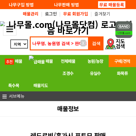
탑메뉴 바로가기
본문 바로가기
나무구입 방법
나무판매 방법
무료 매물등록
매물관리
|
로그인
|
무료 회원가입
|
즐겨찾기
X
매물
매물
전체매물
농원/농장
구매/견적
조경수
유실수
화목류
특수목
매물지도
서브메뉴
매물정보
레드로빈/홍가시 포트모 판매