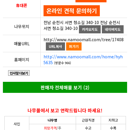
휴대폰
온라인 견적 문의하기
전남 순천시 서면 청소길 340-10 전남 순천시
나무위치
서면 청소길 340-10
카카오지도
네이버지도
http://www.namoomall.com/tree/17408
매물URL
URL복사
퍼가기
http://www.namoomall.com/home/hyh
홈페이지
5635
(방문수 966)
인사말 더보기
판매자 전체매물 보기 (2)
나무몰에서 보고 연락드립니다 하세요!
나무명
근원직경
지하고
사진
희망가격
/주
수고
수폭