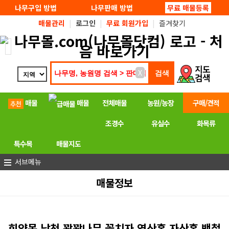
탑메뉴 바로가기
본문 바로가기
나무구입 방법
나무판매 방법
무료 매물등록
매물관리
|
로그인
|
무료 회원가입
|
즐겨찾기
X
매물
매물
전체매물
농원/농장
구매/견적
조경수
유실수
화목류
특수목
매물지도
서브메뉴
매물정보
회양목 남천 꽝꽝나무 꽃치자 영산홍 자산홍 백철