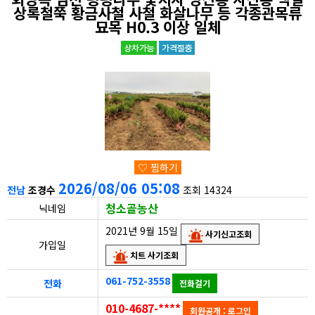
상록철쭉 황금사철 사철 화살나무 등 각종관목류
묘목 H0.3 이상 일체
♡ 찜하기
2026/08/06 05:08
전남
조경수
조회 14324
청소골농산
닉네임
2021년 9월 15일
사기신고조회
가입일
치트 사기조회
061-752-3558
전화
전화걸기
010-4687-****
회원공개 : 로그인