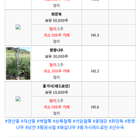
협의
회양목
보유 50,000주
협의
/1주
최소 500주 거래
H0.3
협의
꽝꽝나무
보유 30,000주
협의
/1주
최소 500주 거래
H0.3
협의
홍가시(레드로빈)
보유 10,000주
협의
/1주
최소 500주 거래
H0.6
협의
#영산홍 #자산홍 #백철쭉 #상록철쭉 #석암철쭉 #꽃댕강 #회양목 #꽝꽝
나무 #남천 #황금사철 #화살나무 #홍가시레드로빈 #산수국